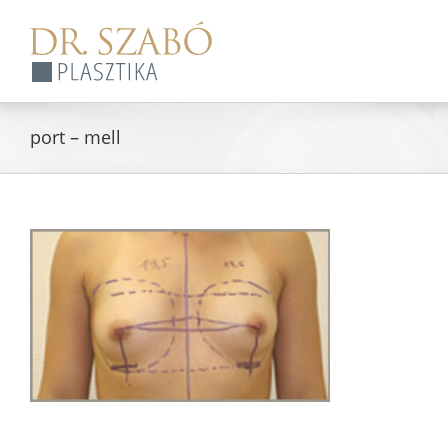
Skip
to
content
port – mell