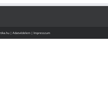
tika.hu |
Adatvédelem
|
Impresszum