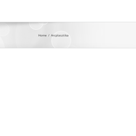
Home
/
Arcplasztika